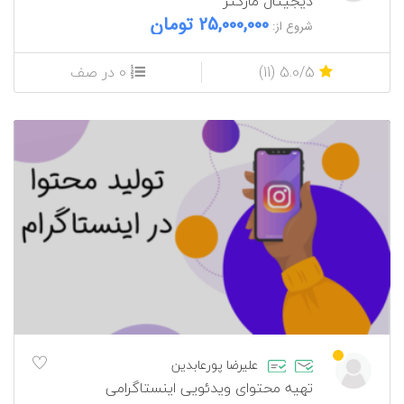
دیجیتال مارکتر
25,000,000 تومان
شروع از:
5.0/5 (11)
0 در صف
علیرضا پورعابدین
تهیه محتوای ویدئویی اینستاگرامی