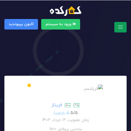
ورود به سیستم
اکنون بپیوندید
فریناز
5/
5
(5 بازخورد)
زمان عضویت 12 خرداد, 1402
سلامتی پروفایل
60%