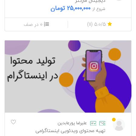
دیجیتال مارکتر
25,000,000 تومان
شروع از:
5.0/5 (11)
0 در صف
علیرضا پورعابدین
تهیه محتوای ویدئویی اینستاگرامی