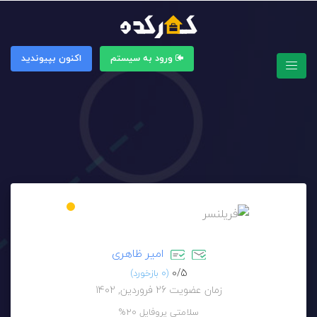
ورود به سیستم
اکنون بپیوندید
امیر ظاهری
0/
5
(0 بازخورد)
زمان عضویت 26 فروردین, 1402
سلامتی پروفایل
20%